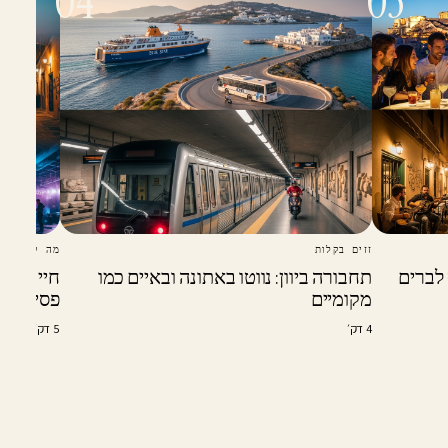
04
03
זזים בקלות
מה קורה הל
 לברים
תחבורה ביוון: נווטו באתונה ובאיים כמו
חיי לילה
מקומיים
פסירי וגא
4 דק׳
5 דק׳