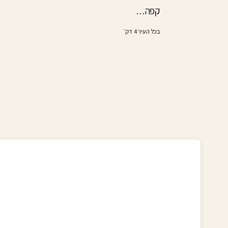
קפה…
בכל העיר
·
4 דק׳