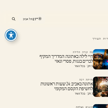
☼
27°
תל אביב
ות העורך
מה קורה הלילה
חיי לילה באתונה: המדריך המקיף
לברים בגגות, פסרי וגאזי
5 דק׳ · בכל העיר
נחיתה רכה
אתונה באביב: 24 שעות ראשונות
לחשיפת הקסם המקומי
3 דק׳ · בכל העיר
חוגגים בצלחת