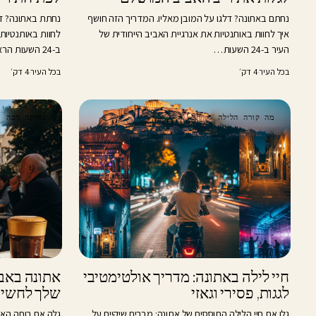
נחתם באתונה? דלגו על המובן מאליו. המדריך הזה חושף
נחתת באתונה? דל
איך לחוות באותנטיות את אנרגיית האביב הייחודית של
לחוות באותנטיות 
העיר ב-24 השעות…
ב-24 השעות הראשונות…
בכל העיר
·
4 דק׳
בכל העיר
·
4 דק׳
מה קורה הלילה
נחיתה רכה
חיי לילה באתונה: מדריך אולטימטיבי
לגגות, פסירי וגאזי
שלך לחשיפ
גלו את חיי הלילה התוססים של אתונה: מברים שיקיים על
גלה את רוחה האמ