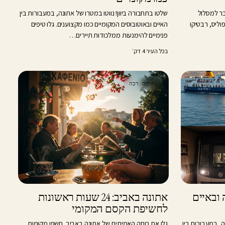
בר למסלול
שלטו בתחבורה ביוון! נווטו במטרו של אתונה, במעבורות בין
פוליס, רבטיקו
האיים ובאוטובוסים המקומיים כמו מקצוענים. גלו טיפים
פנימיים להימנעות ממלכודות תיירים…
בכל העיר
·
4 דק׳
נחיתה רכה
 ובאיים
אתונה באביב: 24 שעות ראשונות
לחשיפת הקסם המקומי
ה, במעבורות בין
גלו את רוחה האמיתית של אתונה באביב. חשפו מקומות