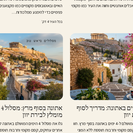
לים אותנטיים וחווה את העיר כמו מקומי
האיים ובאוטובוסים מקומיים כמו מקצוענים.
פנימיים כדי להימנע ממלכודות…
בכל העיר
·
4 דק׳
ש טוב
מסלולים בראש טוב
ל 4 ימים באתונה: מדריך לסוף
אתו
וון
מומלץ לבירת יוון
גלו את המסלול המושלם ל-4 ימים באתונה בסוף מרץ. חוו
גלו את מסלול 4 הימים המושלם באתו
סם מקומי ותרבות תוססת ללא המוני
אתרים עתיקים, קסם מקומי ותרבות תוסס