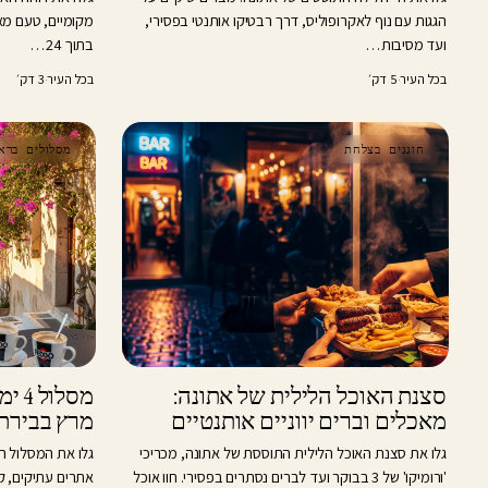
הגגות עם נוף לאקרופוליס, דרך רבטיקו אותנטי בפסירי,
מקומיים, טעם מאכ
ועד מסיבות…
בתוך 24…
בכל העיר
·
5 דק׳
בכל העיר
·
3 דק׳
חוגגים בצלחת
מסלולים ברא
סצנת האוכל הלילית של אתונה:
מסלו
מאכלים וברים יווניים אותנטיים
מרץ בבירת י
גלו את סצנת האוכל הלילית התוססת של אתונה, מכריכי
'ורומיקו' של 3 בבוקר ועד לברים נסתרים בפסירי. חוו אוכל
אתרים עתיקים, ק