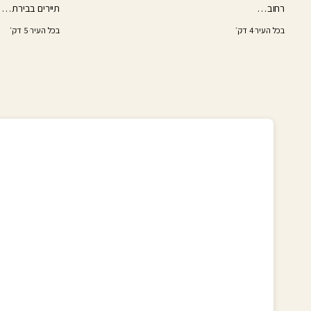
רחוב…
תיירים בבירת…
בכל העיר
·
4 דק׳
בכל העיר
·
5 דק׳