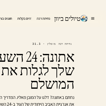
הרגע
עכשיו
טיולים ביוון
נחיתה רכה
זזים בקלות
חוגגים בצ
מומלץ · 31.3
נחיתה רכה
אתונה: 
שלך לגלות את ו
המושלם
נחתם באתונה? דלגו על המובן מאליו. המדריך ה
את אנרגיית