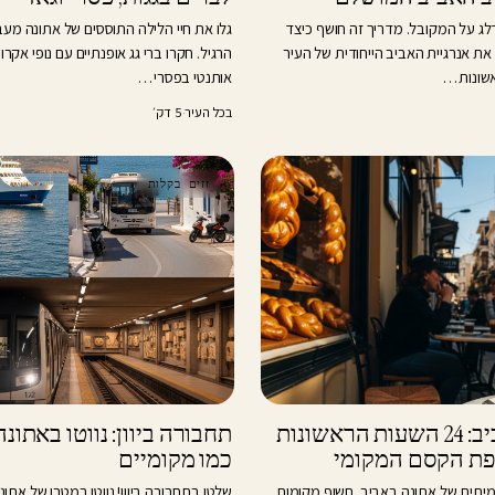
ג על המקובל. מדריך זה חושף כיצד
גלו את חיי הלילה התוססים של אתונה מע
את אנרגיית האביב הייחודית של העיר
הרגיל. חקרו ברי גג אופנתיים עם נופי אקרו
אותנטי בפסרי…
בכל העיר
·
5 דק׳
זזים בקלות
אתונה באביב: 24 השעות הראשונות
תחבורה ביוון: נווטו באתונה
ת הקסם המקומי
כמו מקומיים
יתית של אתונה באביב. חשוף מקומות
שלטו בתחבורה ביוון! נווטו במטרו של אתונ