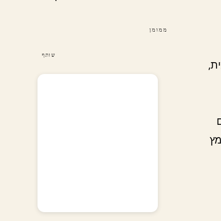
ממומן
שותף
ת,
מץ