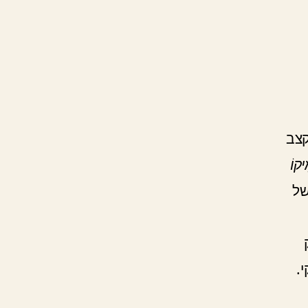
קצב
ִיקוֹ
של
.