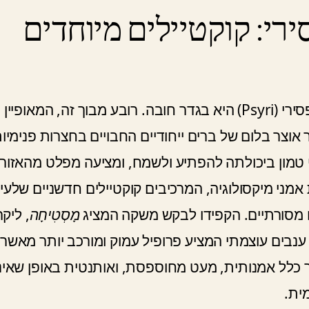
רי: קוקטיילים מיוחדים
לטעימה אותנטית מחיי הלילה של אתונה, שכונת פסירי (Psyri) היא בגדר חובה. רובע מבוך זה, המאופיין
אוצר בלום של ברים ייחודיים החבויים בחצרות פנימיו
טמון ביכולתה להפתיע ולשמח, ומציעה מפלט מהאזור
 אמני מיקסולוגיה, המרכיבים קוקטיילים חדשניים שלעי
ים מסורתיים. הקפידו לבקש משקה המציג
מָסְטִיחָה
, ליקר
 ענבים עוצמתי המציע פרופיל עמוק ומורכב יותר מאשר
דרך כלל אמנותית, מעט מחוספסת, ואותנטית באופן שאינ
ית.