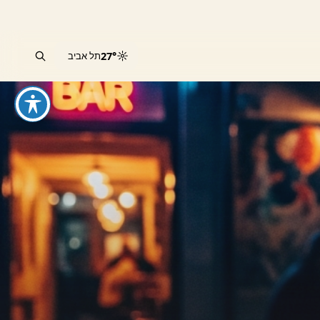
☼
27°
תל אביב