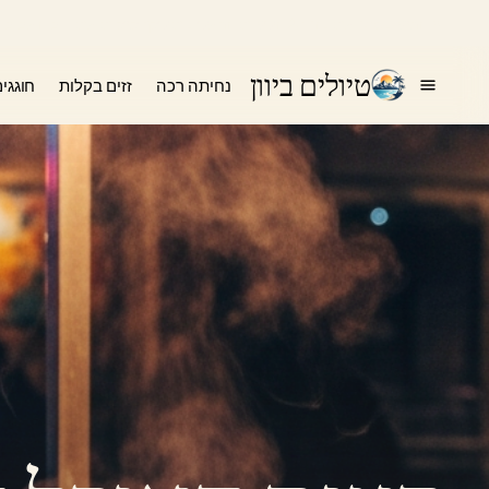
הרגע
חי
טיולים ביוון
נחיתה רכה
זזים בקלות
חוגגי